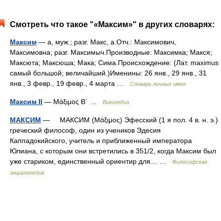
Смотреть что такое "«Максим»" в других словарях:
Максим
— а, муж.; разг. Макс, а.Отч.: Максимович,
Максимовна; разг. Максимыч.Производные: Максимка; Макся;
Максюта; Максюша; Мака; Сима.Происхождение: (Лат. maximus
самый большой; величайший.)Именины: 26 янв., 29 янв., 31
янв., 3 февр., 19 февр., 4 марта …
Словарь личных имен
Максим II
— Μάξιμος Β΄ …
Википедия
МАКСИМ
— МАКСИМ (Μάξιμος) Эфесский (1 я пол. 4 в. н. э.)
греческий философ, один из учеников Эдесия
Каппадокийского, учитель и приближенный императора
Юлиана, с которым они встретились в 351/2, когда Максим был
уже стариком, единственный ориентир для… …
Философская
энциклопедия