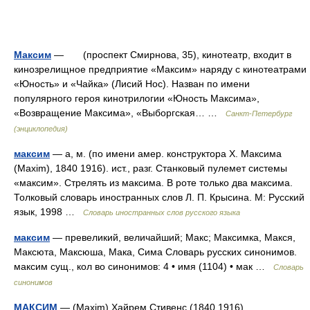
Максим
— (проспект Смирнова, 35), кинотеатр, входит в
кинозрелищное предприятие «Максим» наряду с кинотеатрами
«Юность» и «Чайка» (Лисий Нос). Назван по имени
популярного героя кинотрилогии «Юность Максима»,
«Возвращение Максима», «Выборгская… …
Санкт-Петербург
(энциклопедия)
максим
— а, м. (по имени амер. конструктора X. Максима
(Maxim), 1840 1916). ист., разг. Станковый пулемет системы
«максим». Стрелять из максима. В роте только два максима.
Толковый словарь иностранных слов Л. П. Крысина. М: Русский
язык, 1998 …
Словарь иностранных слов русского языка
максим
— превеликий, величайший; Макс; Максимка, Макся,
Максюта, Максюша, Мака, Сима Словарь русских синонимов.
максим сущ., кол во синонимов: 4 • имя (1104) • мак …
Словарь
синонимов
МАКСИМ
— (Maxim) Хайрем Стивенс (1840 1916),